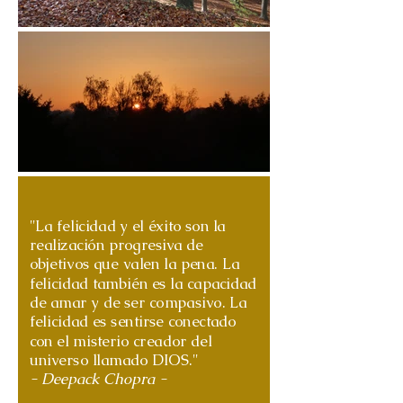
"La felicidad y el éxito son la
realización progresiva de
objetivos que valen la pena. La
felicidad también es la capacidad
de amar y de ser compasivo. La
felicidad es sentirse conectado
con el misterio creador del
universo llamado DIOS."
- Deepack Chopra -