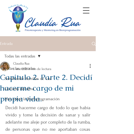
Entrada
Todas las entradas
Claudia Rua
Todas las entradas
5 ene 2021
3 min de lectura
Capitulo 2. Parte 2. Decidí
Sembrando Semillas de Luz
hacerme cargo de mi
Lecturas del alma
propia vida.
Más sobre la Bioreprogramación
Decidí hacerme cargo de todo lo que había 
vivido y tome la decisión de sanar y salir 
adelante me aleje por completo de la rumba, 
de personas que no me aportaban cosas 